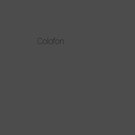
Colofon
>
B&B LITTLE LOFT
COLOFON