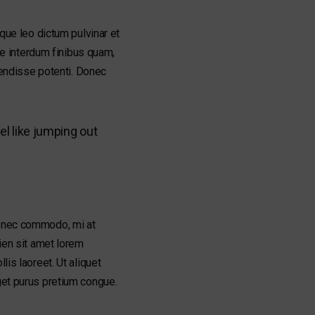
sque leo dictum pulvinar et
e interdum finibus quam,
spendisse potenti. Donec
el like jumping out
Donec commodo, mi at
pien sit amet lorem
lis laoreet. Ut aliquet
eget purus pretium congue.