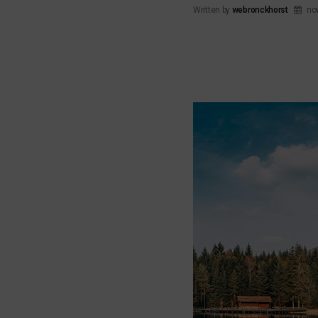
Written by
webronckhorst
nov