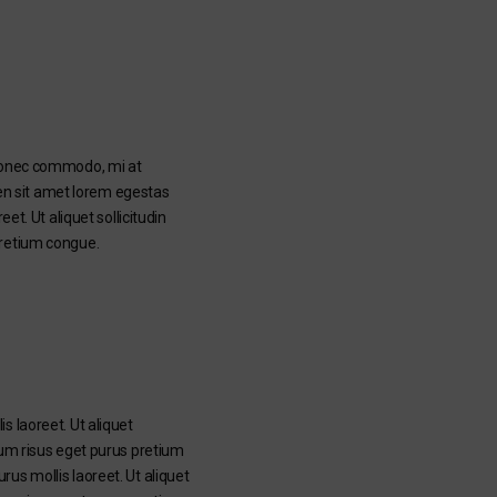
 Donec commodo, mi at
pien sit amet lorem egestas
et. Ut aliquet sollicitudin
pretium congue.
s laoreet. Ut aliquet
dum risus eget purus pretium
us mollis laoreet. Ut aliquet