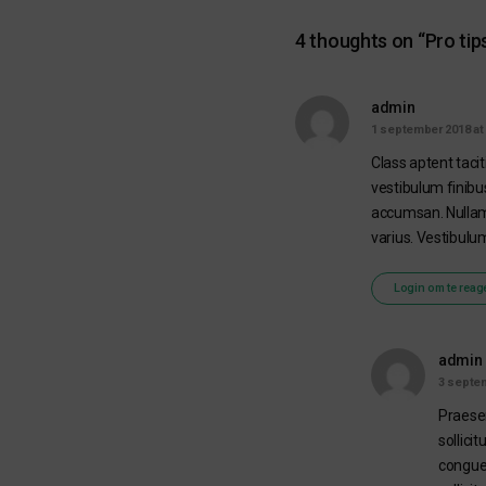
4 thoughts on “
Pro tip
admin
1 september 2018 at 
Class aptent taci
vestibulum finibus
accumsan. Nullam f
varius. Vestibulu
Login om te reag
admin
3 septem
Praesen
sollici
congue.