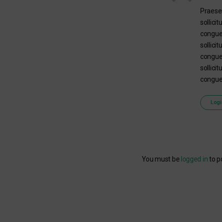
Praesen
sollici
congue.
sollici
congue.
sollici
congue
Logi
You must be
logged in
to p