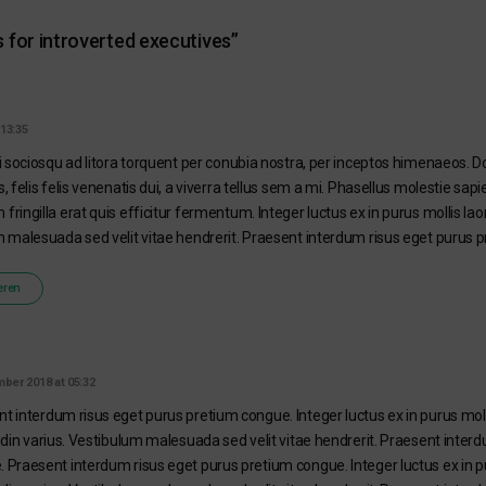
s for introverted executives
”
13:35
ti sociosqu ad litora torquent per conubia nostra, per inceptos himenaeos.
, felis felis venenatis dui, a viverra tellus sem a mi. Phasellus molestie sa
ringilla erat quis efficitur fermentum. Integer luctus ex in purus mollis laore
m malesuada sed velit vitae hendrerit. Praesent interdum risus eget purus 
eren
ber 2018 at 05:32
t interdum risus eget purus pretium congue. Integer luctus ex in purus molli
tudin varius. Vestibulum malesuada sed velit vitae hendrerit. Praesent inter
 Praesent interdum risus eget purus pretium congue. Integer luctus ex in pur