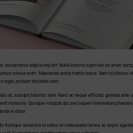
, consectetur adipiscing elit. Nulla lobortis eget nisl sit amet se
aximus cursus enim. Maecenas porta mattis turpis. Nam id ultrices 
ero eget, pretium tincidunt sem.
odio at, suscipit lobortis sem. Nunc ac neque efficitur, gravida ante ut
fend molestie. Quisque volutpat dui sed sapien fermentum pharetra.
avida in dolor.
bi tristique senectus et netus et malesuada fames ac turpis egest