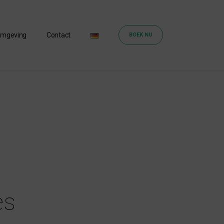
mgeving
Contact
BOEK NU
es