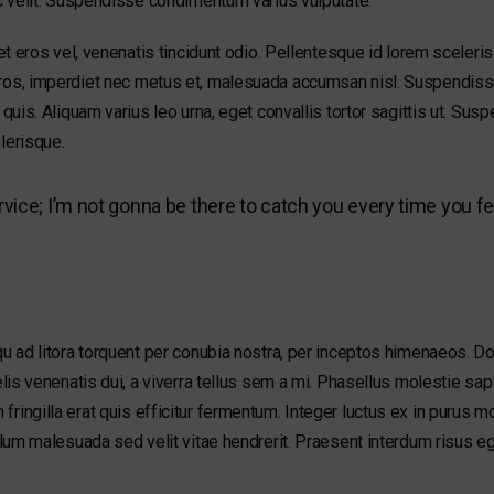
ac velit. Suspendisse condimentum varius vulputate.
 et eros vel, venenatis tincidunt odio. Pellentesque id lorem sceleri
ros, imperdiet nec metus et, malesuada accumsan nisl. Suspendiss
 quis. Aliquam varius leo urna, eget convallis tortor sagittis ut. Su
lerisque.
rvice; I’m not gonna be there to catch you every time you fe
squ ad litora torquent per conubia nostra, per inceptos himenaeos. 
elis venenatis dui, a viverra tellus sem a mi. Phasellus molestie sa
ingilla erat quis efficitur fermentum. Integer luctus ex in purus mol
bulum malesuada sed velit vitae hendrerit. Praesent interdum risus 