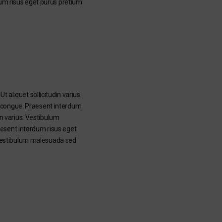
dum risus eget purus pretium
 aliquet sollicitudin varius.
m congue. Praesent interdum
in varius. Vestibulum
aesent interdum risus eget
s. Vestibulum malesuada sed