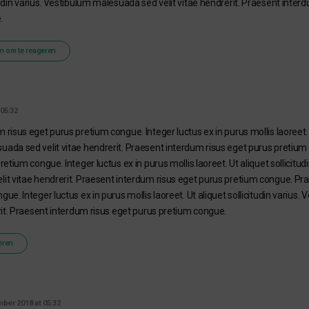
tudin varius. Vestibulum malesuada sed velit vitae hendrerit. Praesent inter
.
n om te reageren
05:32
risus eget purus pretium congue. Integer luctus ex in purus mollis laoreet. Ut
ada sed velit vitae hendrerit. Praesent interdum risus eget purus pretiu
retium congue. Integer luctus ex in purus mollis laoreet. Ut aliquet sollicitud
it vitae hendrerit. Praesent interdum risus eget purus pretium congue. Pr
ue. Integer luctus ex in purus mollis laoreet. Ut aliquet sollicitudin variu
erit. Praesent interdum risus eget purus pretium congue.
eren
ber 2018 at 05:32