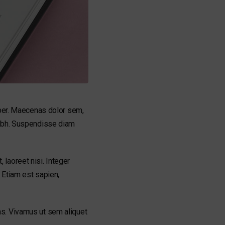
mper. Maecenas dolor sem,
nibh. Suspendisse diam
, laoreet nisi. Integer
 Etiam est sapien,
as. Vivamus ut sem aliquet