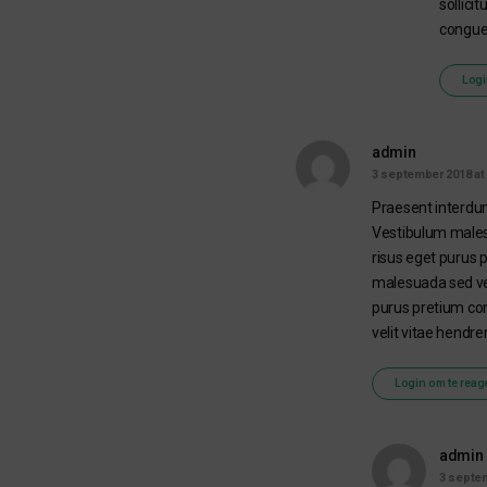
sollici
congue
Logi
admin
3 september 2018 at 
Praesent interdum 
Vestibulum malesu
risus eget purus p
malesuada sed vel
purus pretium cong
velit vitae hendr
Login om te reag
admin
3 septem