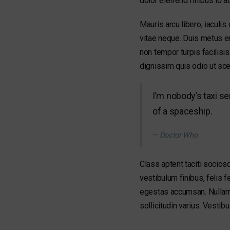
dolor eleifend finibus id 
Mauris arcu libero, iaculis
vitae neque. Duis metus e
non tempor turpis facilisis
dignissim quis odio ut sce
I’m nobody’s taxi se
of a spaceship.
Doctor Who
Class aptent taciti socio
vestibulum finibus, felis f
egestas accumsan. Nullam fr
sollicitudin varius. Vesti