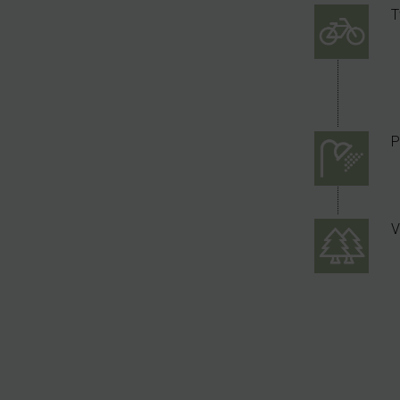
T
P
V