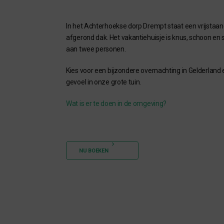
In het Achterhoekse dorp Drempt staat een vrijstaa
afgerond dak. Het vakantiehuisje is knus, schoon en st
aan twee personen.
Kies voor een bijzondere overnachting in Gelderland
gevoel in onze grote tuin.
Wat is er te doen in de omgeving?
NU BOEKEN