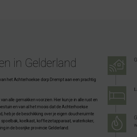
en in Gelderland
G
 van het Achterhoekse dorp Drempt aan een prachtig
L
van alle gemakken voorzien. Hier kun je in alle rust en
estuin en van al het moois dat de Achterhoekse
od, heb je de beschikking over je eigen doucheruimte
G
 spoelbak, koelkast, koffiezetapparaat, waterkoker,
w
g in de bosrijke provincie Gelderland.