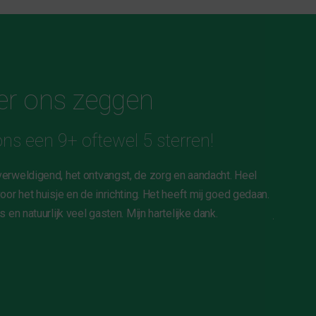
er ons zeggen
ns een 9+ oftewel 5 sterren!
verweldigend, het ontvangst, de zorg en aandacht. Heel
Ik sluit 
oor het huisje en de inrichting. Het heeft mij goed gedaan.
het heerl
 en natuurlijk veel gasten. Mijn hartelijke dank.
jullie B&
Jolande