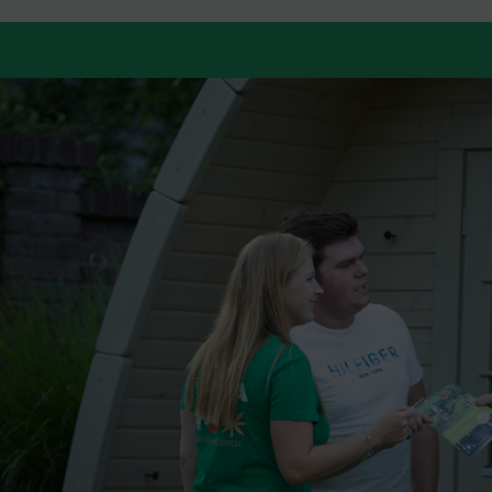
Wij kregen de tip van René en Ada, de eers
we de tip hebben overgenomen, want wat 
minihuisje!!! We voelden ons snel thuis
aanwezig, heerlijke koffie…. en wat een 
mensen ook tippen, want we gunnen hun o
wie weet tot ziens.
Joost & Miriam