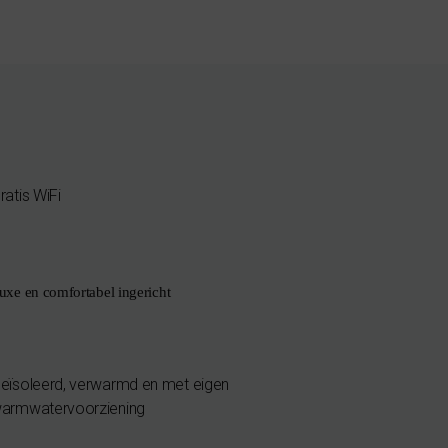
ratis WiFi
uxe en comfortabel ingericht
eïsoleerd, verwarmd en met eigen
armwatervoorziening