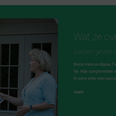
Wat ze ov
Gasten geven o
te gasten van Little Loft. Wij zijn blij dat
Beste Irene en Appie, O
is het leuk hier. Wat een gaaf
fijn. Mijn complimenten v
 mede door het ontvangst. Alles is
Ik wens jullie veel succes
lekker ontbijt! We zullen zeker andere
Geert
ok zo’n verblijf. Bedankt voor alles… en