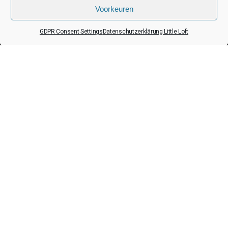
Voorkeuren
GDPR Consent Settings
Datenschutzerklärung Little Loft
Haftungsausschluss Für Little-Loft.nl
COOKIE-RICHTLINIE
Datenschutzerklärung Little Loft
Colofon
Unterstützt durch: