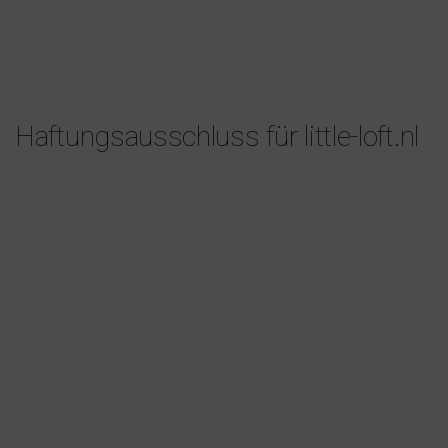
Haftungsausschluss für little-loft.nl
>
B&B LITTLE LOFT
HAFTUNGSAUSSCHLUSS FÜR LITTLE-
LOFT.NL